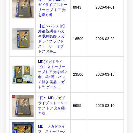
ガドライブ ストー
8943
2026-04-01
リー オブ トア 光
を継ぐ者...
【ピンバッチ付】
外箱 説明書 ハガ
キ 状態良好 メガ
16500
2026-03-28
ドライブ ソフト
ストーリー オブ
トア 光を...
MD(メガドライ
ブ):「ストーリー
オブトア 光を継ぐ
23500
2026-03-15
者」箱+説＋バッ
チ付き 美品 メガ
ドラ ゲーム ...
1円〜 MD メガド
ライブ ストーリー
9955
2026-03-10
オブ トア 光を継
ぐ者...
MD メガドライ
ブ ストーリーオ