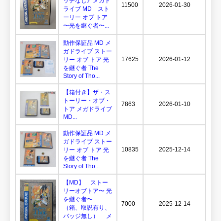
ッチなし》メガド
11500
2026-01-30
ライブ MD スト
ーリー オブ トア
〜光を継ぐ者〜...
動作保証品 MD メ
ガドライブ ストー
17625
2026-01-12
リー オブ トア 光
を継ぐ者 The
Story of Tho...
【箱付き】ザ・ス
トーリー・オブ・
7863
2026-01-10
トア メガドライブ
MD...
動作保証品 MD メ
ガドライブ ストー
10835
2025-12-14
リー オブ トア 光
を継ぐ者 The
Story of Tho...
【MD】 ストー
リーオブトア〜 光
を継ぐ者〜
7000
2025-12-14
（箱、取説有り、
バッジ無し） メ