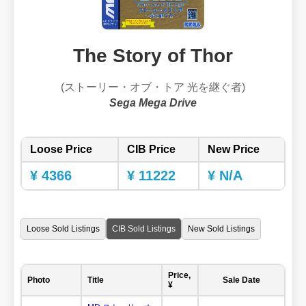
The Story of Thor
(ストーリー・オブ・トア 光を継ぐ者)
Sega Mega Drive
Loose Price
CIB Price
New Price
¥ 4366
¥ 11222
¥ N/A
Loose Sold Listings
CIB Sold Listings
New Sold Listings
Price,
Photo
Title
Sale Date
¥