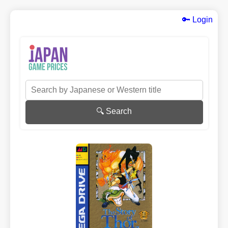
🔑 Login
🔍 Search