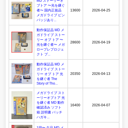
MD ストーリーオ
ブトア 〜光を継ぐ
者〜 国内正規品
13600
2026-04-25
メガドライブ ピン
バッジあり...
動作保証品 MD メ
ガドライブ ストー
リー オブ トア 〜
28600
2026-04-19
光を継ぐ者〜 メガ
ロープレプロジェ
クト プ...
動作保証品 MD メ
ガドライブ ストー
20350
2026-04-13
リー オブ トア 光
を継ぐ者 The
Story of Tho...
メガドライブ スト
ーリーオブトア 光
を継ぐ者 MD 動作
16400
2026-04-07
確認済み ソフト
箱 説明書 バッチ
ハガキ...
1円〜 欠品 MD メ