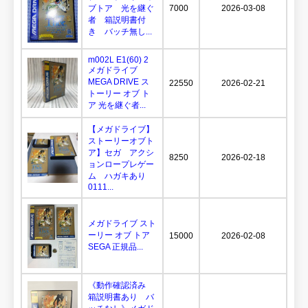
ブトア 光を継ぐ
7000
2026-03-08
者 箱説明書付
き バッチ無し...
m002L E1(60) 2
メガドライブ
MEGA DRIVE ス
22550
2026-02-21
トーリー オブ ト
ア 光を継ぐ者...
【メガドライブ】
ストーリーオブト
ア】セガ アクシ
8250
2026-02-18
ョンロープレゲー
ム ハガキあり
0111...
メガドライブ スト
ーリー オブ トア
15000
2026-02-08
SEGA 正規品...
《動作確認済み
箱説明書あり バ