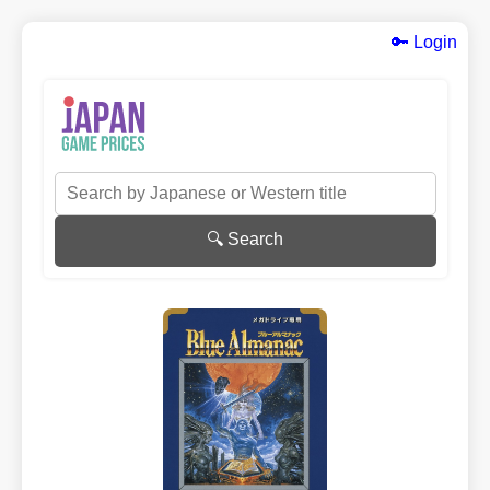
🔑 Login
🔍 Search