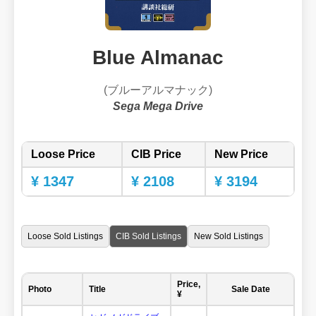
Blue Almanac
(ブルーアルマナック)
Sega Mega Drive
Loose Price
CIB Price
New Price
¥ 1347
¥ 2108
¥ 3194
Loose Sold Listings
CIB Sold Listings
New Sold Listings
Price,
Photo
Title
Sale Date
¥