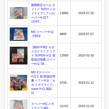
期間限定セール タ
イトー TAITO メガ
13860
2025-07-20
ドライブソフト[ス
ーパーH.Q] T-
11163...
MD スーパーH.Q.
8805
2025-07-07
【管B】...
【動作不明】セガ
メガドライブ ソフ
ト SUPER H.Q. 箱
12000
2025-02-20
取扱説明書 スーパ
ーH.Q. SE...
MD【スーパー
H.Q.】箱 取扱説明
書 ソフト付き『セ
9700
2025-01-12
ガ メガドライブ』
super H.Q. 箱説
付...
スーパーHQ メガ
11242
2024-11-19
ドライブ MD...