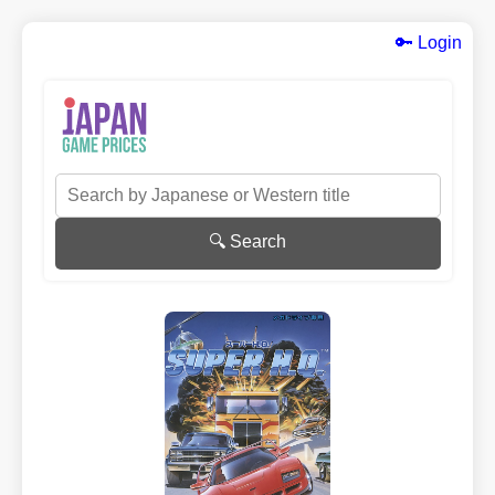
🔑 Login
🔍 Search