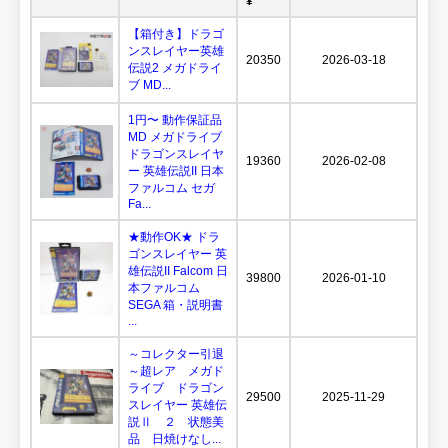
¥
【箱付き】ドラゴ
ンスレイヤー英雄
20350
2026-03-18
伝説2 メガドライ
ブ MD...
1円〜 動作保証品
MD メガドライブ
ドラゴンスレイヤ
19360
2026-02-08
ー 英雄伝説II 日本
ファルコム セガ
Fa...
★動作OK★ ドラ
ゴンスレイヤー 英
雄伝説II Falcom 日
39800
2026-01-10
本ファルコム
SEGA 箱・説明書
...
～コレクター引退
～超レア メガド
ライブ ドラゴン
29500
2025-11-29
スレイヤー 英雄伝
説Ⅱ ２ 状態美
品 日焼けなし...