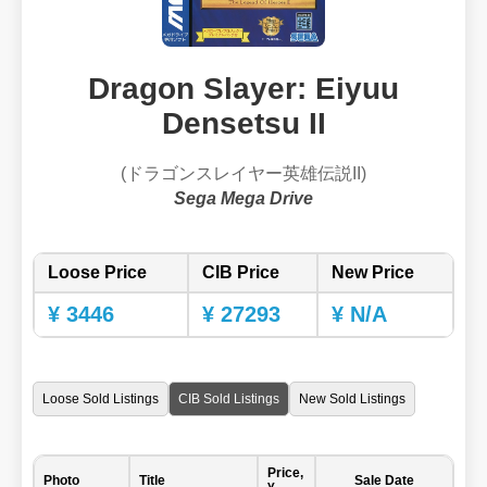
Dragon Slayer: Eiyuu
Densetsu II
(ドラゴンスレイヤー英雄伝説II)
Sega Mega Drive
Loose Price
CIB Price
New Price
¥ 3446
¥ 27293
¥ N/A
Loose Sold Listings
CIB Sold Listings
New Sold Listings
Price,
Photo
Title
Sale Date