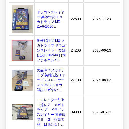
ドラゴンスレイヤ
ー 英雄伝説Ⅱ メ
22500
2025-11-23
ガドライブ MD
25-6-1016...
動作保証品 MD メ
ガドライブ ドラゴ
ンスレイヤー 英雄
24208
2025-09-13
伝説II Falcom 日本
ファルコム SE...
美品 MD メガドラ
イブ 英雄伝説 II ド
ラゴンスレイヤー
27100
2025-08-02
RPG SEGA セガ
箱説ハガキ/バ...
～コレクター引退
～超レア メガド
ライブ ドラゴン
39800
2025-07-12
スレイヤー 英雄伝
説Ⅱ ２ 状態美
品 日焼けなし...