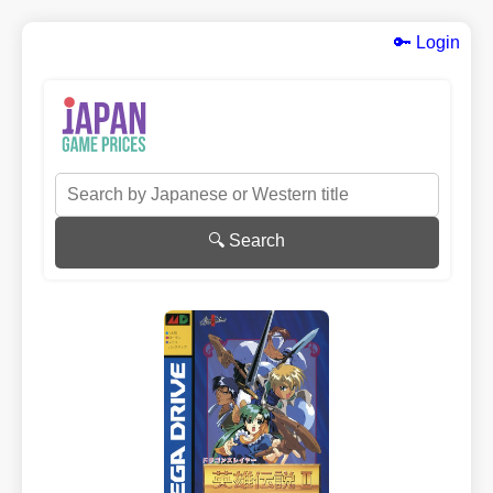
🔑 Login
🔍 Search