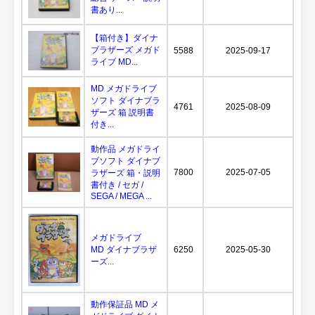
書あり...
【箱付き】ダイナ
ブラザーズ メガド
5588
2025-09-17
ライブ MD...
MD メガドライブ
ソフト ダイナブラ
4761
2025-08-09
ザーズ 箱 説明書
付き...
動作品 メガドライ
ブソフト ダイナブ
7800
2025-07-05
ラザーズ 箱・説明
書付き / セガ /
SEGA / MEGA ...
メガドライブ
MD ダイナブラザ
6250
2025-05-30
ーズ...
動作保証品 MD メ