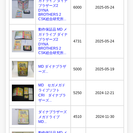
ガドライブ ダイナ
ブラザーズ2
6000
2025-05-24
DYNA
BROTHERS 2
CSK総合研究所...
動作保証品 MD メ
ガドライブ ダイナ
ブラザーズ2
4731
2025-05-24
DYNA
BROTHERS 2
CSK総合研究所...
MD ダイナブラザ
5000
2025-05-19
ーズ...
MD セガメガド
ライブソフト
5250
2024-12-21
CRI ダイナブラ
ザーズ...
ダイナブラザーズ
4510
2024-11-30
メガドライブ
MD...
動作保証品 MD メ