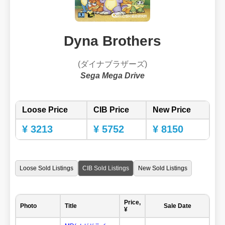
Dyna Brothers
(ダイナブラザーズ)
Sega Mega Drive
Loose Price
CIB Price
New Price
¥ 3213
¥ 5752
¥ 8150
Loose Sold Listings
CIB Sold Listings
New Sold Listings
Price,
Photo
Title
Sale Date
¥