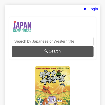
🔑 Login
🔍 Search