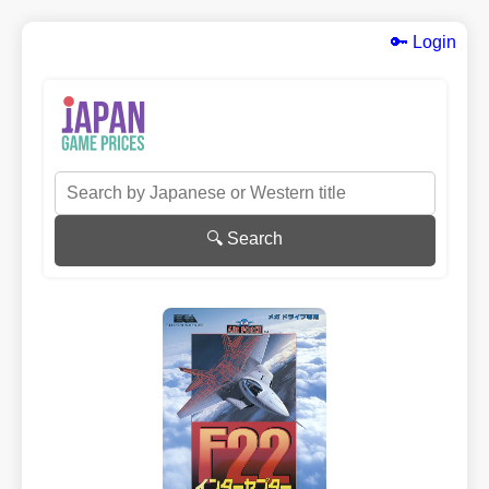
🔑 Login
🔍 Search