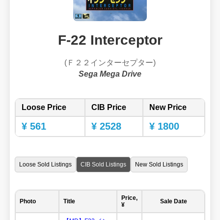
F-22 Interceptor
(Ｆ２２インターセプター)
Sega Mega Drive
Loose Price
CIB Price
New Price
¥ 561
¥ 2528
¥ 1800
Loose Sold Listings
CIB Sold Listings
New Sold Listings
Price,
Photo
Title
Sale Date
¥