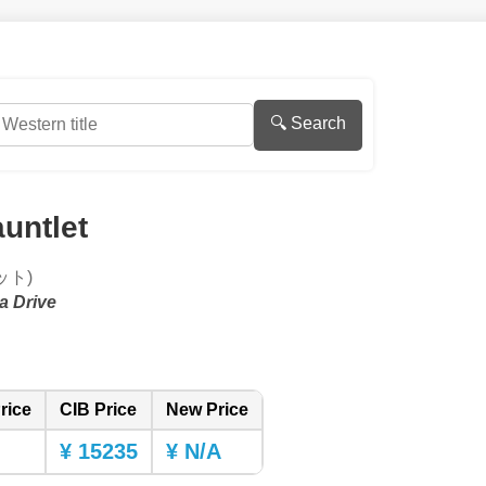
🔍 Search
untlet
ット)
a Drive
rice
CIB Price
New Price
¥ 15235
¥ N/A