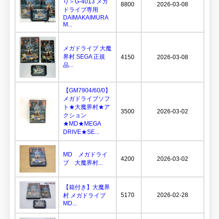
り＞G-4013 メガ
8800
2026-03-08
ドライブ専用
DAIMAKAIMURA
M...
メガドライブ 大魔
界村 SEGA 正規
4150
2026-03-08
品...
【GM7904/60/0】
メガドライブソフ
ト★大魔界村★ア
3500
2026-03-02
クション
★MD★MEGA
DRIVE★SE...
MD メガドライ
4200
2026-03-02
ブ 大魔界村...
【箱付き】大魔界
5170
2026-02-28
村 メガドライブ
MD...