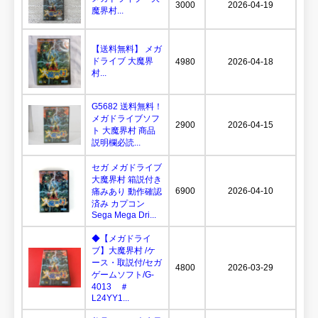
3000
2026-04-19
魔界村...
【送料無料】 メガ
ドライブ 大魔界
4980
2026-04-18
村...
G5682 送料無料！
メガドライブソフ
2900
2026-04-15
ト 大魔界村 商品
説明欄必読...
セガ メガドライブ
大魔界村 箱説付き
6900
2026-04-10
痛みあり 動作確認
済み カプコン
Sega Mega Dri...
◆【メガドライ
ブ】大魔界村 /ケ
ース・取説付/セガ
4800
2026-03-29
ゲームソフト/G-
4013 ＃
L24YY1...