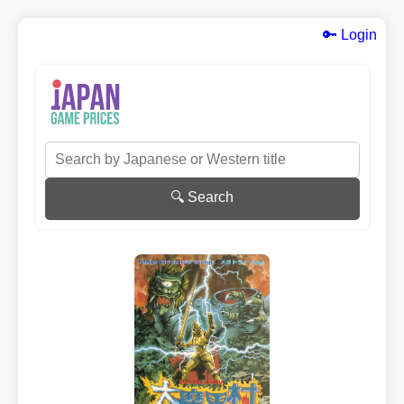
🔑 Login
🔍 Search