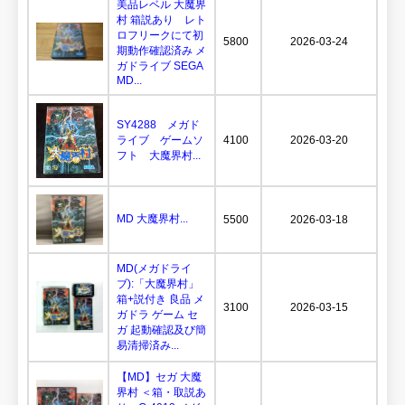
美品レベル 大魔界
村 箱説あり レト
ロフリークにて初
5800
2026-03-24
期動作確認済み メ
ガドライブ SEGA
MD...
SY4288 メガド
ライブ ゲームソ
4100
2026-03-20
フト 大魔界村...
MD 大魔界村...
5500
2026-03-18
MD(メガドライ
ブ):「大魔界村」
箱+説付き 良品 メ
3100
2026-03-15
ガドラ ゲーム セ
ガ 起動確認及び簡
易清掃済み...
【MD】セガ 大魔
界村 ＜箱・取説あ