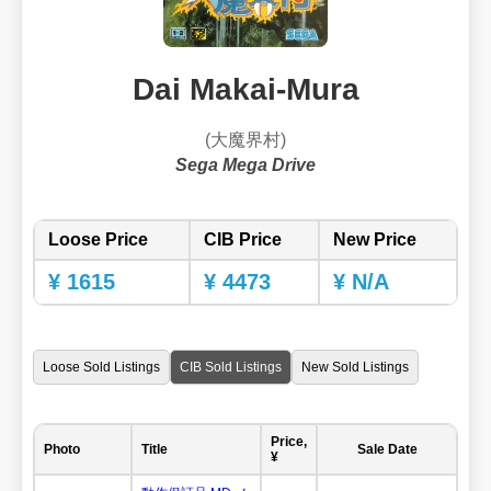
Dai Makai-Mura
(大魔界村)
Sega Mega Drive
Loose Price
CIB Price
New Price
¥ 1615
¥ 4473
¥ N/A
Loose Sold Listings
CIB Sold Listings
New Sold Listings
Price,
Photo
Title
Sale Date
¥