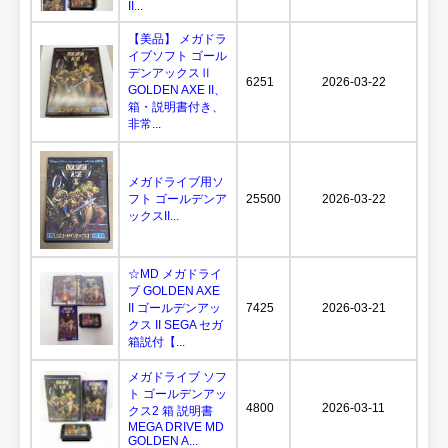
II...
【美品】 メガドラ
イブソフト ゴール
デンアックスⅡ
6251
2026-03-22
GOLDEN AXE II、
箱・説明書付き、
非常...
メガドライブ用ソ
フト ゴールデンア
25500
2026-03-22
ックスII...
☆MD メガドライ
ブ GOLDEN AXE
II ゴールデンアッ
7425
2026-03-21
クス II SEGA セガ
箱説付【...
メガドライブ ソフ
ト ゴールデンアッ
4800
2026-03-11
クス2 箱 説明書
MEGA DRIVE MD
GOLDEN A...