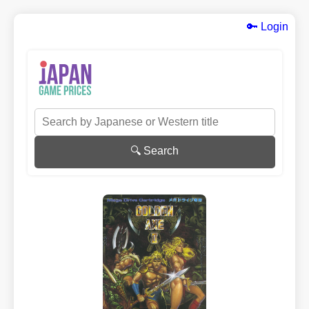
🔑 Login
🔍 Search