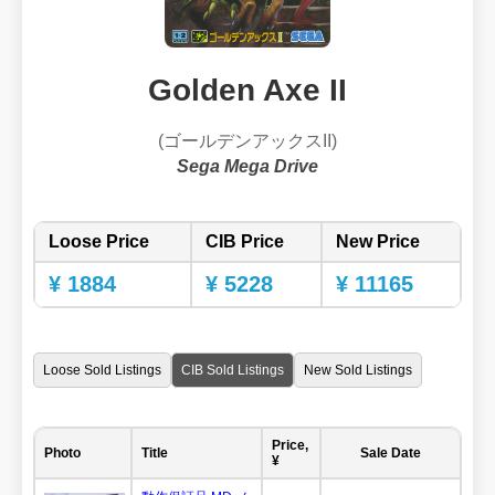
Golden Axe II
(ゴールデンアックスII)
Sega Mega Drive
Loose Price
CIB Price
New Price
¥ 1884
¥ 5228
¥ 11165
Loose Sold Listings
CIB Sold Listings
New Sold Listings
Price,
Photo
Title
Sale Date
¥