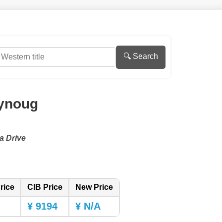
🔍 Search
ynoug
a Drive
rice
CIB Price
New Price
¥ 9194
¥ N/A