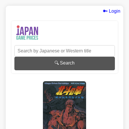
🔑 Login
🔍 Search