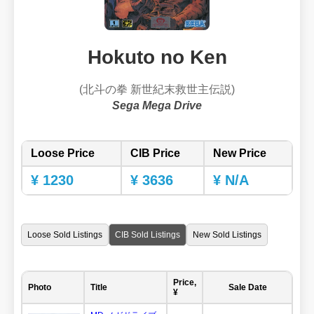
Hokuto no Ken
(北斗の拳 新世紀末救世主伝説)
Sega Mega Drive
Loose Price
CIB Price
New Price
¥ 1230
¥ 3636
¥ N/A
Loose Sold Listings
CIB Sold Listings
New Sold Listings
Price,
Photo
Title
Sale Date
¥