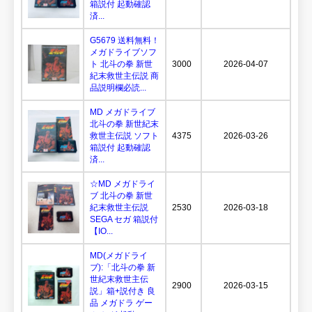
箱説付 起動確認
済...
G5679 送料無料！
メガドライブソフ
ト 北斗の拳 新世
3000
2026-04-07
紀末救世主伝説 商
品説明欄必読...
MD メガドライブ
北斗の拳 新世紀末
救世主伝説 ソフト
4375
2026-03-26
箱説付 起動確認
済...
☆MD メガドライ
ブ 北斗の拳 新世
紀末救世主伝説
2530
2026-03-18
SEGA セガ 箱説付
【IO...
MD(メガドライ
ブ):「北斗の拳 新
世紀末救世主伝
2900
2026-03-15
説」箱+説付き 良
品 メガドラ ゲー