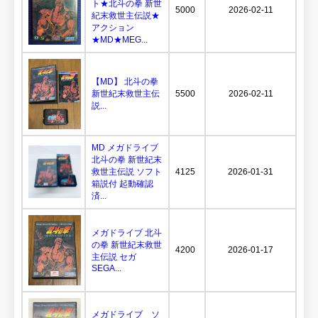
ト★北斗の拳 新世
5000
2026-02-11
紀末救世主伝説★
アクション
★MD★MEG...
【MD】 北斗の拳
新世紀末救世主伝
5500
2026-02-11
説...
MD メガドライブ
北斗の拳 新世紀末
救世主伝説 ソフト
4125
2026-01-31
箱説付 起動確認
済...
メガドライブ 北斗
の拳 新世紀末救世
4200
2026-01-17
主伝説 セガ
SEGA...
メガドライブ ソ