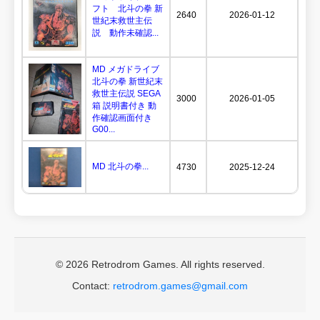
フト 北斗の拳 新
2640
2026-01-12
世紀末救世主伝
説 動作未確認...
MD メガドライブ
北斗の拳 新世紀末
救世主伝説 SEGA
3000
2026-01-05
箱 説明書付き 動
作確認画面付き
G00...
MD 北斗の拳...
4730
2025-12-24
© 2026 Retrodrom Games. All rights reserved.
Contact:
retrodrom.games@gmail.com