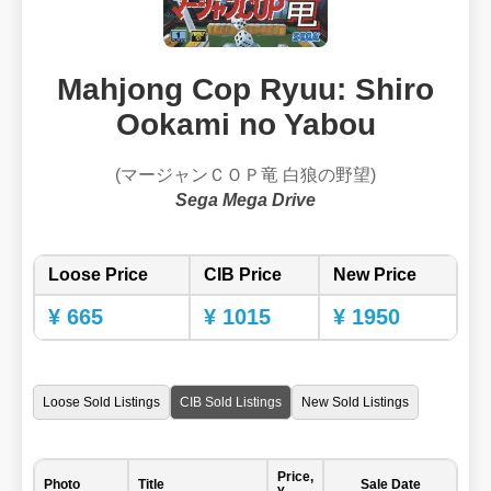
Mahjong Cop Ryuu: Shiro
Ookami no Yabou
(マージャンＣＯＰ竜 白狼の野望)
Sega Mega Drive
Loose Price
CIB Price
New Price
¥ 665
¥ 1015
¥ 1950
Loose Sold Listings
CIB Sold Listings
New Sold Listings
Price,
Photo
Title
Sale Date