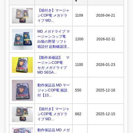
¥
【箱付き】マージャ
ンCOP竜 メガドラ
1109
2026-04-21
イブ MD...
MD メガドライブ マ
ージャンコップ竜
1200
2026-02-11
白狼の野望 ソフト
箱説付 起動確認済...
【動作未確認】 マ
ージャンCOP竜
1100
2026-01-23
セガ メガドライブ
MD SEGA...
動作保証品 MD マー
ジャンCOP竜 箱説
550
2025-12-16
付【10...
【箱付き】マージャ
ンCOP竜 メガドラ
682
2025-12-15
イブ MD...
動作保証品 MD メガ