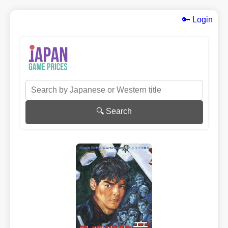
🔑 Login
🔍 Search