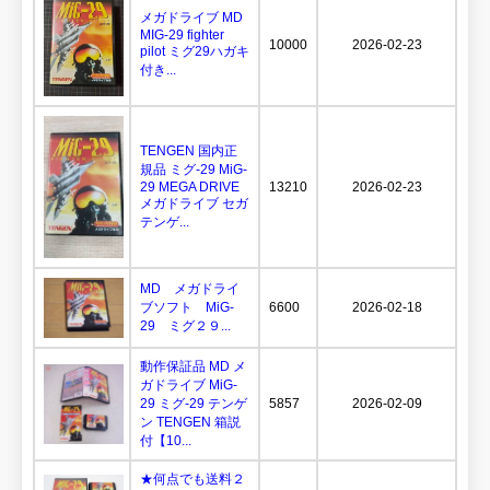
メガドライブ MD
MIG-29 fighter
10000
2026-02-23
pilot ミグ29ハガキ
付き...
TENGEN 国内正
規品 ミグ-29 MiG-
29 MEGA DRIVE
13210
2026-02-23
メガドライブ セガ
テンゲ...
MD メガドライ
ブソフト MiG-
6600
2026-02-18
29 ミグ２９...
動作保証品 MD メ
ガドライブ MiG-
29 ミグ-29 テンゲ
5857
2026-02-09
ン TENGEN 箱説
付【10...
★何点でも送料２