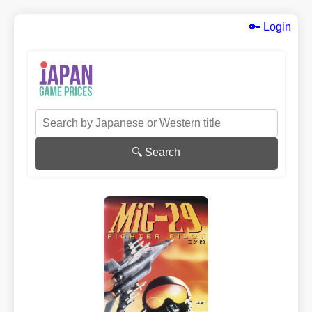
🔑 Login
🔍 Search