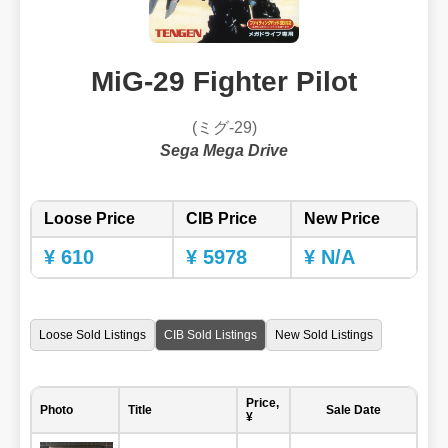
MiG-29 Fighter Pilot
(ミグ-29)
Sega Mega Drive
Loose Price
CIB Price
New Price
¥ 610
¥ 5978
¥ N/A
Loose Sold Listings
CIB Sold Listings
New Sold Listings
Price,
Photo
Title
Sale Date
¥