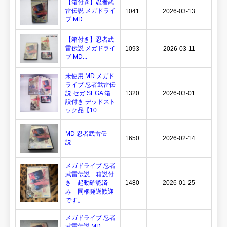
【箱付き】忍者武
雷伝説 メガドライ
1041
2026-03-13
ブ MD...
【箱付き】忍者武
雷伝説 メガドライ
1093
2026-03-11
ブ MD...
未使用 MD メガド
ライブ 忍者武雷伝
説 セガ SEGA 箱
1320
2026-03-01
説付き デッドスト
ック品【10...
MD 忍者武雷伝
1650
2026-02-14
説...
メガドライブ 忍者
武雷伝説 箱説付
き 起動確認済
1480
2026-01-25
み 同梱発送歓迎
です。...
メガドライブ 忍者
武雷伝説 MD