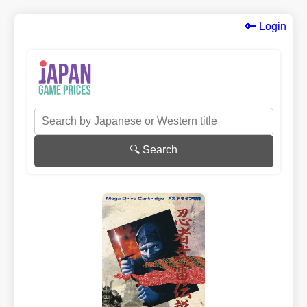
🔑 Login
🔍 Search