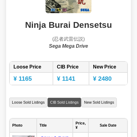
Ninja Burai Densetsu
(忍者武雷伝説)
Sega Mega Drive
Loose Price
CIB Price
New Price
¥ 1165
¥ 1141
¥ 2480
Loose Sold Listings
CIB Sold Listings
New Sold Listings
Price,
Photo
Title
Sale Date
¥