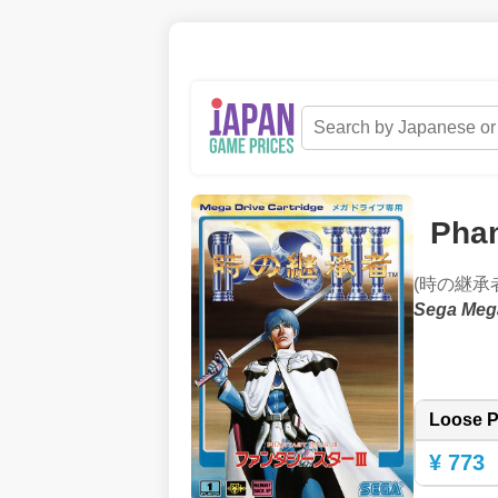
Phan
(時の継承者
Sega Meg
Loose P
¥ 773