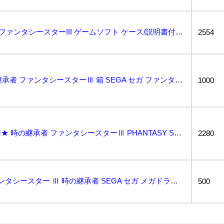
【1円】MD 時の継承者 ファンタシースターIII ゲームソフト ケース/説明書付き メガドライブ ...
2554
メガドライブ MD 時の継承者 ファンタシースターⅢ 箱 SEGA セガ ファンタシースター3...
1000
★何点でも送料２３０円★ 時の継承者 ファンタシースターⅢ PHANTASY STAR PS 箱・説...
2280
コンパクト 「①」 ファンタシースター Ⅲ 時の継承者 SEGA セガ メガドライブ ソフト カセッ...
500