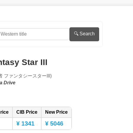
🔍 Search
tasy Star III
 ファンタシースターIII)
a Drive
rice
CIB Price
New Price
¥ 1341
¥ 5046