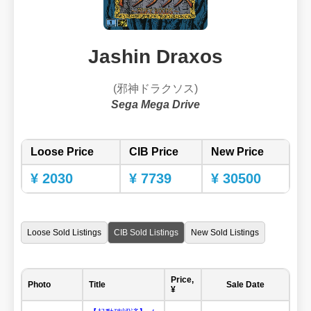
Jashin Draxos
(邪神ドラクソス)
Sega Mega Drive
Loose Price
CIB Price
New Price
¥ 2030
¥ 7739
¥ 30500
Loose Sold Listings
CIB Sold Listings
New Sold Listings
Price,
Photo
Title
Sale Date
¥