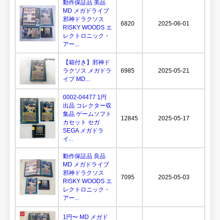
動作保証品 美品
MD メガドライブ
邪神ドラクソス
6820
2025-06-01
RISKY WOODS エ
レクトロニック・
アー...
【箱付き】邪神ド
ラクソス メガドラ
6985
2025-05-21
イブ MD...
0002-04477 1円
出品 コレクター収
集品 ゲームソフト
12845
2025-05-17
カセット セガ
SEGA メガドラ
イ...
動作保証品 良品
MD メガドライブ
邪神ドラクソス
7095
2025-05-03
RISKY WOODS エ
レクトロニック・
アー...
1円〜 MD メガド