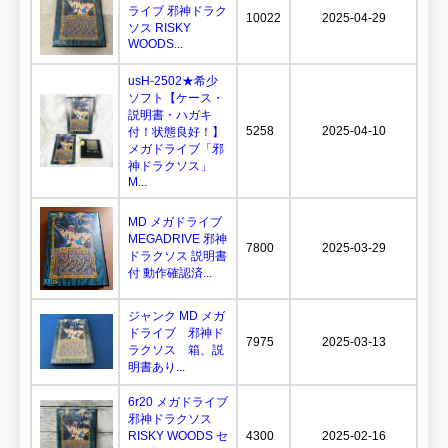
ライブ 邪神ドラク
10022
2025-04-29
ソス RISKY
WOODS...
usH-2502★希少
ソフト【ケース・
説明書・ハガキ
5258
2025-04-10
付！状態良好！】
メガドライブ「邪
神ドラクソス」
M...
MD メガドライブ
MEGADRIVE 邪神
7800
2025-03-29
ドラクソス 説明書
付 動作確認済...
ジャンク MD メガ
ドライブ 邪神ド
7975
2025-03-13
ラクソス 箱、説
明書あり...
6r20 メガドライブ
邪神ドラクソス
RISKY WOODS セ
4300
2025-02-16