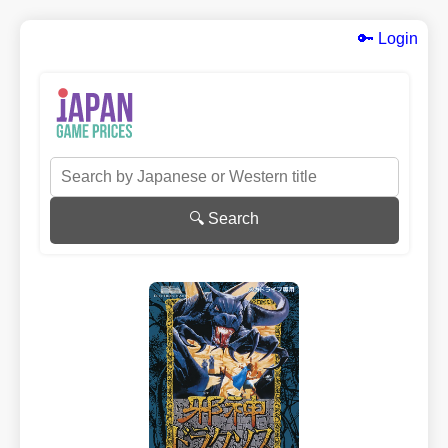
🔑 Login
🔍 Search