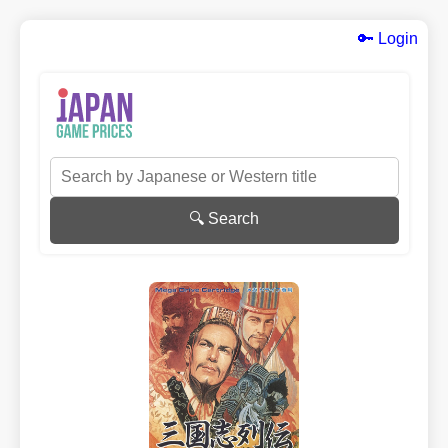
🔑 Login
🔍 Search