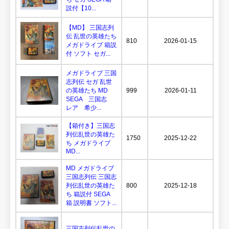
説付【10...
【MD】 三国志列
伝 乱世の英雄たち
810
2026-01-15
メガドライブ 箱説
付 ソフト セガ...
メガドライブ 三国
志列伝 セガ 乱世
の英雄たち MD
999
2026-01-11
SEGA 三国志
レア 希少...
【箱付き】三国志
列伝乱世の英雄た
1750
2025-12-22
ち メガドライブ
MD...
MD メガドライブ
三国志列伝 三国志
列伝乱世の英雄た
800
2025-12-18
ち 箱説付 SEGA
箱 説明書 ソフト...
三国志列伝乱世の