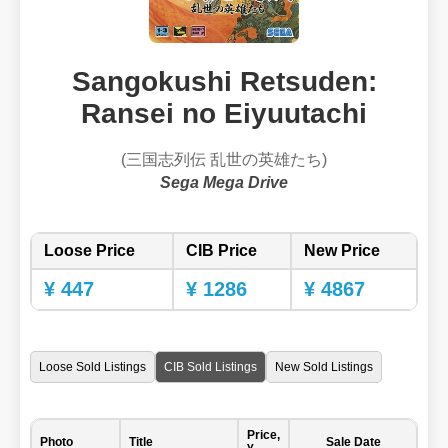
Sangokushi Retsuden:
Ransei no Eiyuutachi
(三国志列伝 乱世の英雄たち)
Sega Mega Drive
Loose Price
CIB Price
New Price
¥ 447
¥ 1286
¥ 4867
Loose Sold Listings
CIB Sold Listings
New Sold Listings
Price,
Photo
Title
Sale Date