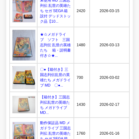
未使用 MD 三国志
列伝 乱世の英雄た
ち セガ SEGA 箱
2420
2026-03-15
説付 デッドストッ
ク品【10...
★☆メガドライ
ブ ソフト 三国
志列伝 乱世の英雄
1480
2026-03-13
たち 箱・説明書
付き☆★...
〇●【箱付き】三
国志列伝乱世の英
700
2026-03-02
雄たち メガドライ
ブ MD 〇●...
【箱付き】三国志
列伝乱世の英雄た
1430
2026-02-17
ち メガドライブ
MD...
動作保証品 MD メ
ガドライブ 三国志
列伝 乱世の英雄た
1760
2026-01-16
ち セガ SEGA 箱