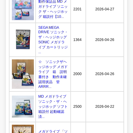
動作保証品 MD メ
ガドライブ ソニッ
2201
2026-04-27
ク ザ・ヘッジホッ
グ 箱説付【10...
SEGA MEGA
DRIVE ソニック・
ザ・ヘッジホッグ
1364
2026-04-26
SONIC メガドラ
イブ カートリッジ
...
☆ ソニックザヘ
ッジホッグ メガド
ライブ 箱 説明
2000
2026-04-26
書付き 動作未確
認現状品 管
ARRR...
MD メガドライブ
ソニック・ザ・ヘ
ッジホッグ ソフト
2500
2026-04-22
箱説付 起動確認
済...
メガドライブ 「ソ