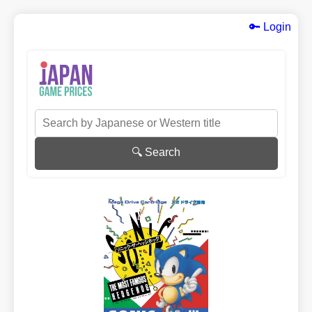
🔑 Login
🔍 Search