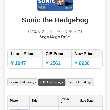
Sonic the Hedgehog
(ソニック・ザ・ヘッジホッグ)
Sega Mega Drive
Loose Price
CIB Price
New Price
¥ 1047
¥ 2562
¥ 8236
Loose Sold Listings
CIB Sold Listings
New Sold Listings
Price,
Photo
Title
Sale Date
¥