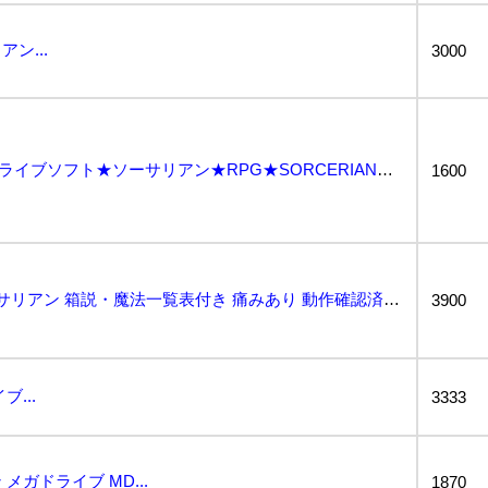
ン...
3000
【GB3812/60/0】メガドライブソフト★ソーサリアン★RPG★SORCERIAN★MD★MEG...
1600
セガ メガドライブ ソーサリアン 箱説・魔法一覧表付き 痛みあり 動作確認済み Sega Mega ...
3900
...
3333
ガドライブ MD...
1870