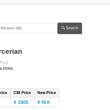
🔍 Search
rcerian
アン)
a Drive
rice
CIB Price
New Price
¥ 1805
¥ N/A