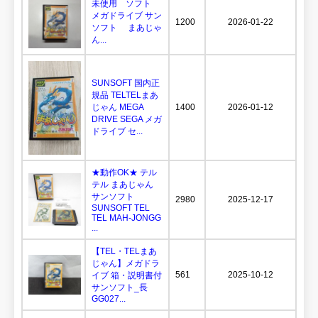
未使用 ソフト
メガドライブ サン
1200
2026-01-22
ソフト まあじゃ
ん...
SUNSOFT 国内正
規品 TELTELまあ
じゃん MEGA
1400
2026-01-12
DRIVE SEGA メガ
ドライブ セ...
★動作OK★ テル
テル まあじゃん
サンソフト
2980
2025-12-17
SUNSOFT TEL
TEL MAH-JONGG
...
【TEL・TELまあ
じゃん】メガドラ
561
2025-10-12
イブ 箱・説明書付
サンソフト_長
GG027...