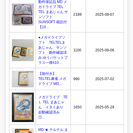
動作保証品 MD メ
ガドライブ TEL・
TEL まあじゃん サ
2189
2025-08-07
ンソフト
SUNSOFT 箱説付
【10...
●メガドライブソ
フト TELTELま
あじゃん サンソ
1100
2025-08-06
フト 動作確認済
み ゆうパケットプ
ラス一律410...
【箱付き】
TELTEL麻雀 メガ
990
2025-07-02
ドライブ MD...
メガドライブ TE
Ｌ TEL まあじゃ
ん イタミあり
1650
2025-05-29
起動確認済み
①...
MD ★ テルテル ま