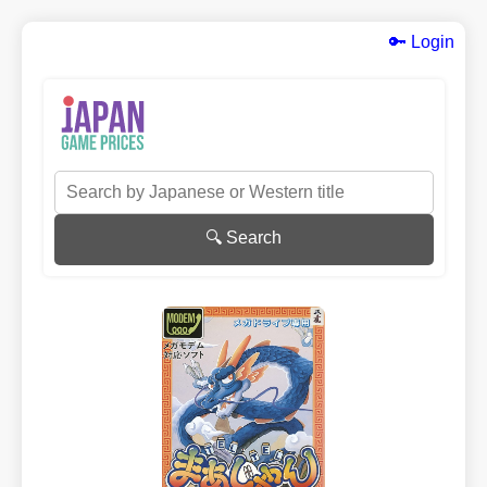
🔑 Login
🔍 Search