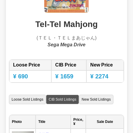
Tel-Tel Mahjong
(ＴＥＬ・ＴＥＬまあじゃん)
Sega Mega Drive
Loose Price
CIB Price
New Price
¥ 690
¥ 1659
¥ 2274
Loose Sold Listings
CIB Sold Listings
New Sold Listings
Price,
Photo
Title
Sale Date
¥