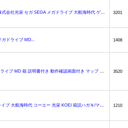
◆中古品/動作未確認◆株式会社光栄 セガ SEGA メガドライブ 大航海時代 ゲームソフト 箱説明書...
3201
ドライブ MD...
1408
大航海時代 KOEI メガドライブ MD 箱 説明書付き 動作確認画面付き マップ G121/E12...
3520
動作保証品 MD メガドライブ 大航海時代 コーエー 光栄 KOEI 箱説ハガキ/マップ付【10...
1210