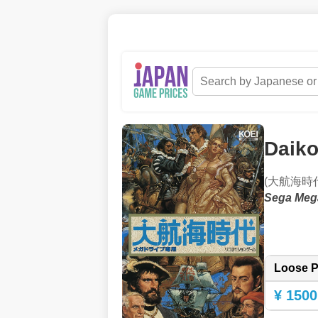
Daiko
(大航海時
Sega Meg
Loose P
¥ 1500