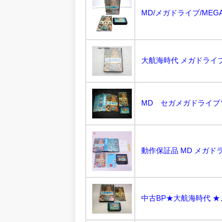
大航海時代 メガドライブ M
MD セガメガドライブソ
中古BP★大航海時代 ★