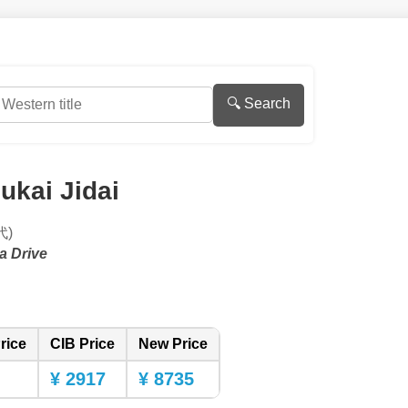
🔍 Search
ukai Jidai
代)
a Drive
rice
CIB Price
New Price
¥ 2917
¥ 8735