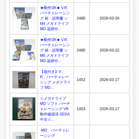
★動作OK★ V.R.
バーチャレーシン
グ 箱・説明書 シ
2480
2026-03-26
M4 メガドライブ
MD 追跡付...
★動作OK★ V.R.
バーチャレーシン
グ 箱・説明書 シ
2480
2026-03-22
M6 メガドライブ
MD 追跡付...
【箱付き】V．
R．バーチャレー
1452
2026-03-17
シング メガドライ
ブ MD...
☆メガドライブ
MD ソフト バーチ
ャレーシング VR
1403
2026-03-17
動作確認済 SEGA
中古☆...
-MD バーチャレ
ーシング