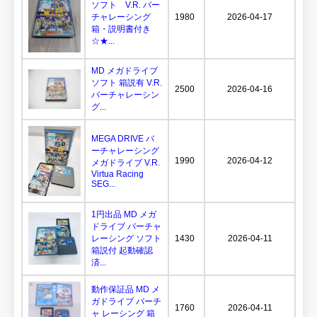
ソフト V.R. バー
チャレーシング
1980
2026-04-17
箱・説明書付き
☆★...
MD メガドライブ
ソフト 箱説有 V.R.
2500
2026-04-16
バーチャレーシン
グ...
MEGA DRIVE バ
ーチャレーシング
1990
2026-04-12
メガドライブ V.R.
Virtua Racing
SEG...
1円出品 MD メガ
ドライブ バーチャ
レーシング ソフト
1430
2026-04-11
箱説付 起動確認
済...
動作保証品 MD メ
ガドライブ バーチ
1760
2026-04-11
ャ レーシング 箱