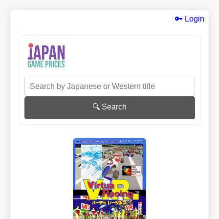
🔑 Login
🔍 Search