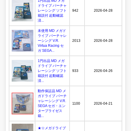
1円出品 MD メガ
ドライブ バーチャ
レーシング ソフト
942
2026-04-28
箱説付 起動確認
済...
未使用 MD メガド
ライブ バーチャレ
ーシング V.R.
2013
2026-04-28
Virtua Racing セ
ガ SEGA...
1円出品 MD メガ
ドライブ バーチャ
レーシング ソフト
933
2026-04-26
箱説付 起動確認
済...
動作保証品 MD メ
ガドライブ バーチ
ャレーシング V.R.
1100
2026-04-21
SEGA セガ・エン
タープライゼス
箱...
★☆メガドライブ