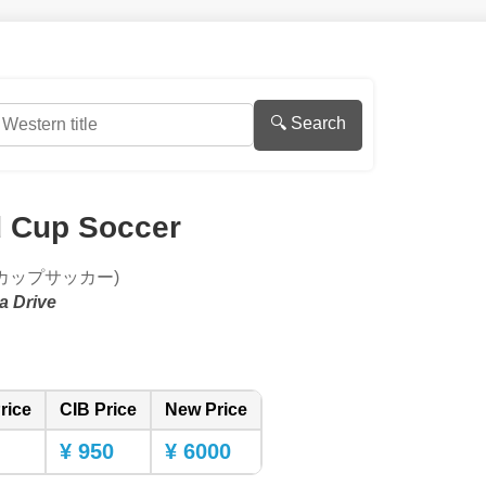
🔍 Search
 Cup Soccer
カップサッカー)
a Drive
rice
CIB Price
New Price
¥ 950
¥ 6000