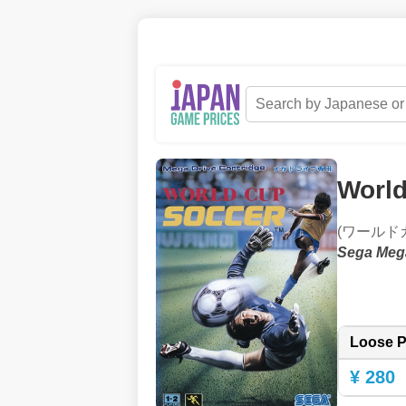
World
(ワールド
Sega Meg
Loose P
¥ 280