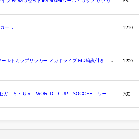
●MEGA DRIVE/メガドライブ/ROMカセット●G-4009●ワールドカップ サッカー/WOR...
650
ー...
1210
3682【起動確認済み】ワールドカップサッカー メガドライブ MD箱説付き 端子メンテナンス済み 簡...
1200
●メガドライブ ＭＤ セガ ＳＥＧＡ WORLD CUP SOCCER ワールドカップサッカー 動作...
700