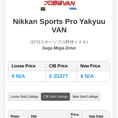
Nikkan Sports Pro Yakyuu
VAN
(日刊スポーツプロ野球ＶＡＮ)
Sega Mega Drive
Loose Price
CIB Price
New Price
¥ N/A
¥ 25377
¥ N/A
Loose Sold Listings
CIB Sold Listings
New Sold Listings
Price,
Photo
Title
Sale Date