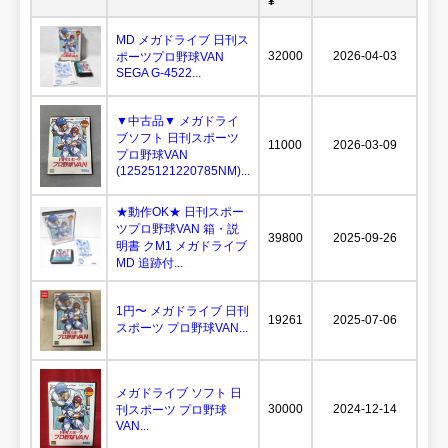
¥
MD メガドライブ 日刊ス
32000
2026-04-03
ポーツプロ野球VAN
SEGA G-4522...
▼中古品▼ メガドライ
ブソフト 日刊スポーツ
11000
2026-03-09
プロ野球VAN
(12525121220785NM)...
★動作OK★ 日刊スポー
ツプロ野球VAN 箱・説
39800
2025-09-26
明書 クM1 メガドライブ
MD 追跡付...
1円〜 メガドライブ 日刊
19261
2025-07-06
スポーツ プロ野球VAN...
メガドライブ ソフト 日
30000
2024-12-14
刊スポーツ プロ野球
VAN...