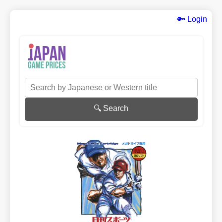
🔑 Login
🔍 Search